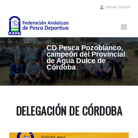
Pasar
Iniciar Sesión
al
contenido
principal
CD Pesca Pozoblanco,
campeón del Provincial
de Agua Dulce de
Córdoba
DELEGACIÓN DE CÓRDOBA