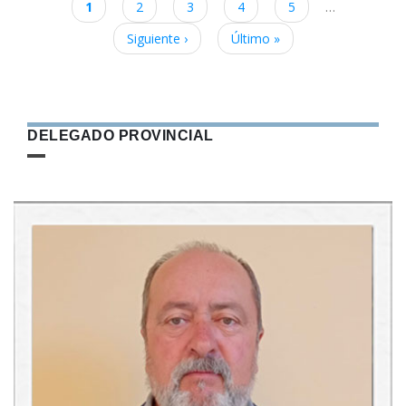
Paginación
Página
1
Page
2
Page
3
Page
4
Page
5
…
actual
Siguiente
Siguiente ›
Última
Último »
página
página
DELEGADO PROVINCIAL