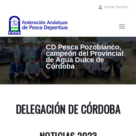
Pasar
Iniciar Sesión
al
contenido
principal
CD Pesca Pozoblanco,
campeón del Provincial
de Agua Dulce de
Córdoba
DELEGACIÓN DE CÓRDOBA