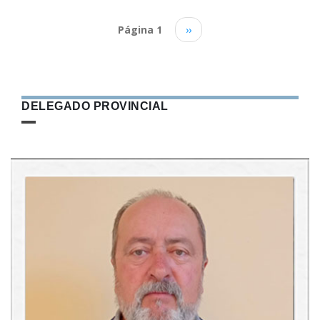
Paginación
Página 1
Siguiente
››
página
DELEGADO PROVINCIAL