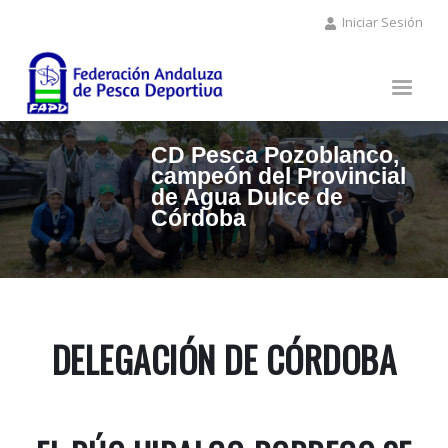
Pasar
Iniciar Sesión
al
contenido
principal
CD Pesca Pozoblanco,
campeón del Provincial
de Agua Dulce de
Córdoba
DELEGACIÓN DE CÓRDOBA